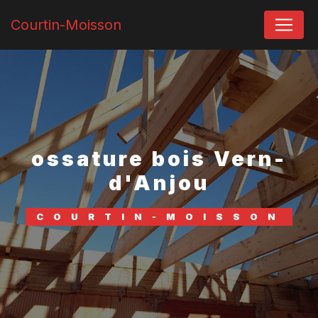
Panneau de gestion des cookies
Courtin-Moisson
ossature bois Vern-
d'Anjou
COURTIN-MOISSON