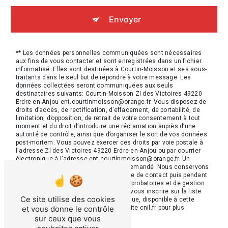
Envoyer
** Les données personnelles communiquées sont nécessaires
aux fins de vous contacter et sont enregistrées dans un fichier
informatisé. Elles sont destinées à Courtin-Moisson et ses sous-
traitants dans le seul but de répondre à votre message. Les
données collectées seront communiquées aux seuls
destinataires suivants: Courtin-Moisson ZI des Victoires 49220
Erdre-en-Anjou ent.courtinmoisson@orange.fr. Vous disposez de
droits d’accès, de rectification, d’effacement, de portabilité, de
limitation, d’opposition, de retrait de votre consentement à tout
moment et du droit d’introduire une réclamation auprès d’une
autorité de contrôle, ainsi que d’organiser le sort de vos données
post-mortem. Vous pouvez exercer ces droits par voie postale à
l'adresse ZI des Victoires 49220 Erdre-en-Anjou ou par courrier
électronique à l'adresse ent.courtinmoisson@orange.fr. Un
justificatif d'identité pourra vous être demandé. Nous conservons
vos données pendant la période de prise de contact puis pendant
la durée de prescription légale aux fins probatoires et de gestion
des contentieux. Vous avez le droit de vous inscrire sur la liste
Ce site utilise des cookies
d'opposition au démarchage téléphonique, disponible à cette
et vous donne le contrôle
adresse:
Bloctel.gouv.fr
. Consultez le site cnil.fr pour plus
d’informations sur vos droits.
sur ceux que vous