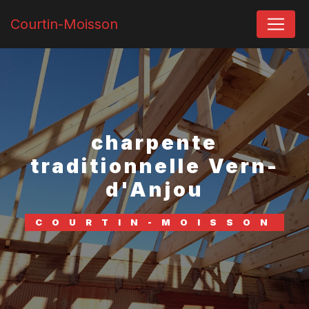
Panneau de gestion des cookies
Courtin-Moisson
charpente
traditionnelle Vern-
d'Anjou
COURTIN-MOISSON