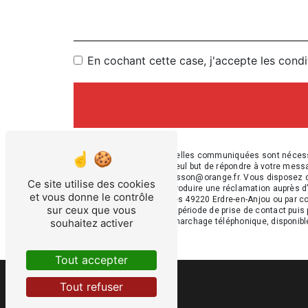
En cochant cette case, j'accepte les condi
** Les données personnelles communiquées sont nécessair
sous-traitants dans le seul but de répondre à votre mes
en-Anjou ent.courtinmoisson@orange.fr. Vous disposez de dr
Ce site utilise des cookies
moment et du droit d’introduire une réclamation auprès d
et vous donne le contrôle
l'adresse ZI des Victoires 49220 Erdre-en-Anjou ou par c
sur ceux que vous
vos données pendant la période de prise de contact puis p
souhaitez activer
liste d'opposition au démarchage téléphonique, disponibl
Tout accepter
Tout refuser