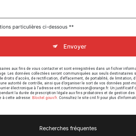
tions particulières ci-dessous **
Envoyer
es aux fins de vous contacter et sont enregistrées dans un fichier informat
sage. Les données collectées seront communiquées aux seuls destinataires su
oits d’accès, de rectification, d’effacement, de portabilité, de limitation, d
’une autorité de contrôle, ainsi que d’organiser le sort de vos données post-m
ourrier électronique à l'adresse ent.courtinmoisson@orange.fr. Un justificati
endant la durée de prescription légale aux fins probatoires et de gestion des 
e à cette adresse:
Bloctel.gouv.fr
. Consultez le site cnil.fr pour plus d’informat
Recherches fréquentes