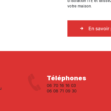
d'isolation ITE et laiss
votre maison.
En savoir 
Téléphones
06 70 16 16 03
u
06 08 71 09 30