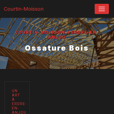
Panneau de gestion des cookies
Courtin-Moisson
COURTIN-MOISSON À ERDRE-EN-
ANJOU
Ossature Bois
UN
ART
À
ERDRE-
EN-
ANJOU