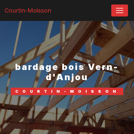
Panneau de gestion des cookies
Courtin-Moisson
bardage bois Vern-
d'Anjou
COURTIN-MOISSON