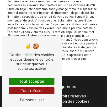
données collectées seront communiquées aux seuls
destinataires suivants: Courtin-Moisson ZI des Victoires 49220
Erdre-en-Anjou ent.courtinmoisson@orange.fr. Vous disposez de
droits d’accès, de rectification, d’effacement, de portabilité, de
limitation, d’opposition, de retrait de votre consentement à tout
moment et du droit d’introduire une réclamation auprès d’une
autorité de contrôle, ainsi que d’organiser le sort de vos données
post-mortem. Vous pouvez exercer ces droits par voie postale à
l'adresse ZI des Victoires 49220 Erdre-en-Anjou ou par courrier
électronique à l'adresse ent.courtinmoisson@orange.fr. Un
justificatif d'identité pourra vous être demandé. Nous conservons
vos données pendant la période de prise de contact puis pendant
la durée de prescription légale aux fins probatoires et de gestion
des contentieux. Vous avez le droit de vous inscrire sur la liste
Ce site utilise des cookies
d'opposition au démarchage téléphonique, disponible à cette
et vous donne le contrôle
adresse:
Bloctel.gouv.fr
. Consultez le site cnil.fr pour plus
d’informations sur vos droits.
sur ceux que vous
souhaitez activer
Tout accepter
Recherches fréquentes
Tout refuser
©
Vistalid
- 2026 - Tous droits réservés -
Personnaliser
Mentions légales
-
Gestion des cookies