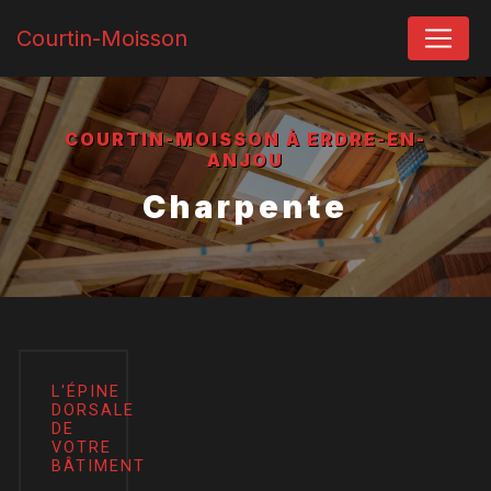
Panneau de gestion des cookies
Courtin-Moisson
COURTIN-MOISSON À ERDRE-EN-
ANJOU
Charpente
L'ÉPINE
DORSALE
DE
VOTRE
BÂTIMENT